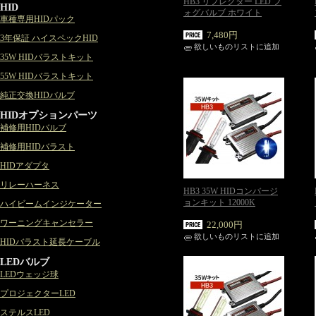
HB3 リフレクター LED フ
HID
ォグバルブ ホワイト
車種専用HIDパック
7,480円
3年保証 ハイスペックHID
欲しいものリストに追加
35W HIDバラストキット
55W HIDバラストキット
純正交換HIDバルブ
HIDオプションパーツ
補修用HIDバルブ
補修用HIDバラスト
HIDアダプタ
リレーハーネス
HB3 35W HIDコンバージ
ョンキット 12000K
ハイビームインジケーター
ワーニングキャンセラー
22,000円
欲しいものリストに追加
HIDバラスト延長ケーブル
LEDバルブ
LEDウェッジ球
プロジェクターLED
ステルスLED