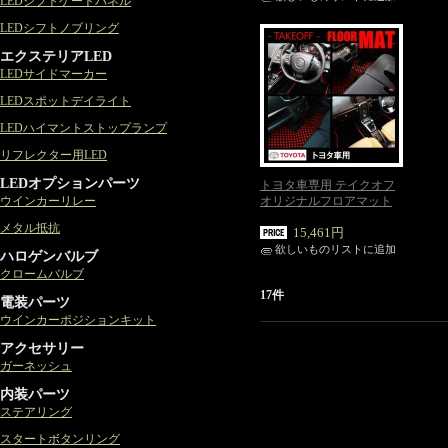
LEDシフトゲートパネル
LEDシフトノブリング
エクステリアLED
LEDサイドマーカー
LEDスポットデイライト
LEDハイマントストップランプ
リフレクター用LED
LEDオプションパーツ
トヨタ車専用 テイクオフ
ウインカーリレー
オリジナルフロアマット
メタル抵抗
15,461円
欲しいものリストに追加
ハロゲンバルブ
クロームバルブ
17件
電装パーツ
ウインカーポジションキット
アクセサリー
ガーネッシュ
内装パーツ
ステアリング
スタートボタンリング