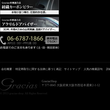
会社概要
特定商取引に関する法律に基づく表記
サイトマップ
人気の検索語句
詳
GraciasShop
〒577-0045 大阪府東大阪市西堤本通東2-1-12
© 2013 gracias-shop. All Rights Reserved.