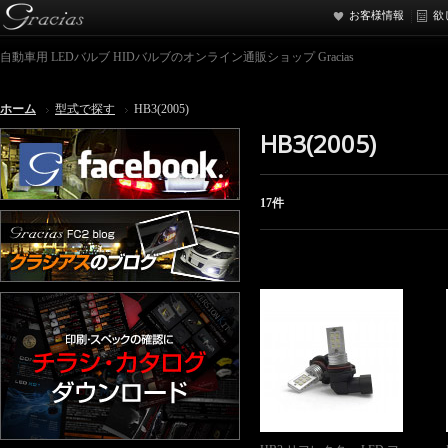
お客様情報
欲
自動車用 LEDバルブ HIDバルブのオンライン通販ショップ Gracias
ホーム
型式で探す
HB3(2005)
HB3(2005)
17件