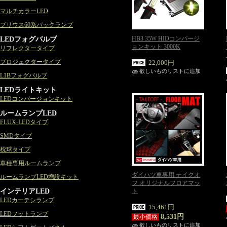
マルチカラーLED
プリウス60系バックランプ
LEDフォグバルブ
HB3 35W HIDコンバージ
ョンキット 3000K
リフレクタータイプ
プロジェクタータイプ
22,000円
欲しいものリストに追加
L1Bフォグバルブ
LEDライトキット
LEDコンバージョンキット
ルームランプLED
FLUX-LEDタイプ
SMDタイプ
枕球タイプ
車種専用ルームランプ
ダイハツ車専用 テイクオ
ルームランプLED増設キット
フ オリジナルフロアマッ
インテリアLED
ト
LEDカーテシランプ
15,461円
LEDフットランプ
8,531円
最小価格
欲しいものリストに追加