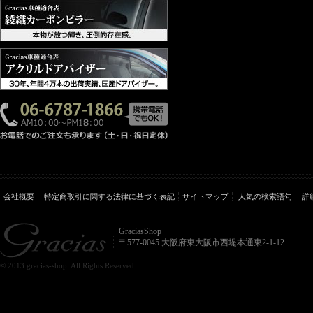
会社概要
特定商取引に関する法律に基づく表記
サイトマップ
人気の検索語句
詳
GraciasShop
〒577-0045 大阪府東大阪市西堤本通東2-1-12
© 2013 gracias-shop. All Rights Reserved.