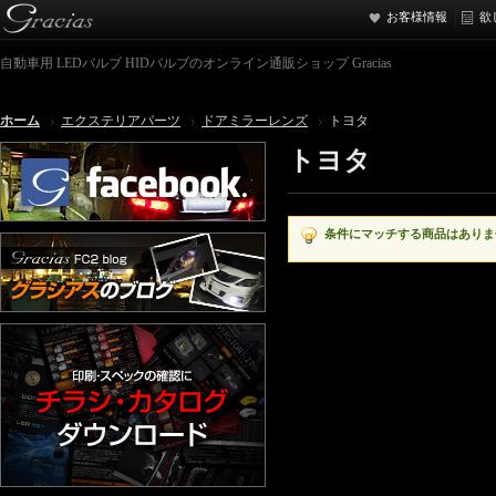
お客様情報
欲
自動車用 LEDバルブ HIDバルブのオンライン通販ショップ Gracias
ホーム
エクステリアパーツ
ドアミラーレンズ
トヨタ
トヨタ
条件にマッチする商品はありま