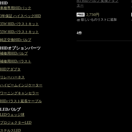
H1 HID バルブ 変換アダプ
HID
ター
車種専用HIDパック
2,750円
3年保証 ハイスペックHID
欲しいものリストに追加
35W HIDバラストキット
55W HIDバラストキット
4件
純正交換HIDバルブ
HIDオプションパーツ
補修用HIDバルブ
補修用HIDバラスト
HIDアダプタ
リレーハーネス
ハイビームインジケーター
ワーニングキャンセラー
HIDバラスト延長ケーブル
LEDバルブ
LEDウェッジ球
プロジェクターLED
ステルスLED