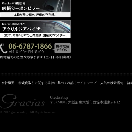
会社概要
特定商取引に関する法律に基づく表記
サイトマップ
人気の検索語句
詳
GraciasShop
〒577-0045 大阪府東大阪市西堤本通東2-1-12
© 2013 gracias-shop. All Rights Reserved.