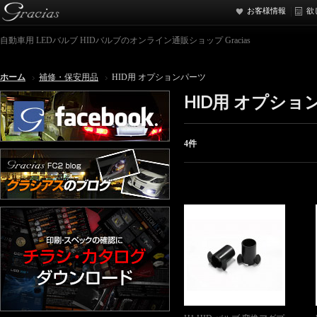
お客様情報
欲
自動車用 LEDバルブ HIDバルブのオンライン通販ショップ Gracias
ホーム
補修・保安用品
HID用 オプションパーツ
HID用 オプショ
4件