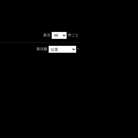
表示
件ごと
表示順