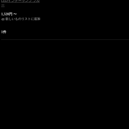
LEDインナーランプ ブル
ー
1,320円
〜
欲しいものリストに追加
1件