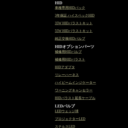
HID
車種専用HIDパック
3年保証 ハイスペックHID
35W HIDバラストキット
55W HIDバラストキット
純正交換HIDバルブ
HIDオプションパーツ
補修用HIDバルブ
補修用HIDバラスト
HIDアダプタ
リレーハーネス
ハイビームインジケーター
ワーニングキャンセラー
HIDバラスト延長ケーブル
LEDバルブ
LEDウェッジ球
プロジェクターLED
ステルスLED