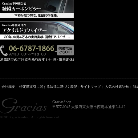
会社概要
特定商取引に関する法律に基づく表記
サイトマップ
人気の検索語句
詳
GraciasShop
〒577-0045 大阪府東大阪市西堤本通東2-1-12
© 2013 gracias-shop. All Rights Reserved.