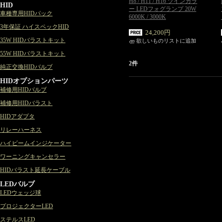
H8 / H11 / H16 ツインカラ
HID
ー LEDフォグランプ 20W
車種専用HIDパック
6000K / 3000K
3年保証 ハイスペックHID
24,200円
35W HIDバラストキット
欲しいものリストに追加
55W HIDバラストキット
2件
純正交換HIDバルブ
HIDオプションパーツ
補修用HIDバルブ
補修用HIDバラスト
HIDアダプタ
リレーハーネス
ハイビームインジケーター
ワーニングキャンセラー
HIDバラスト延長ケーブル
LEDバルブ
LEDウェッジ球
プロジェクターLED
ステルスLED