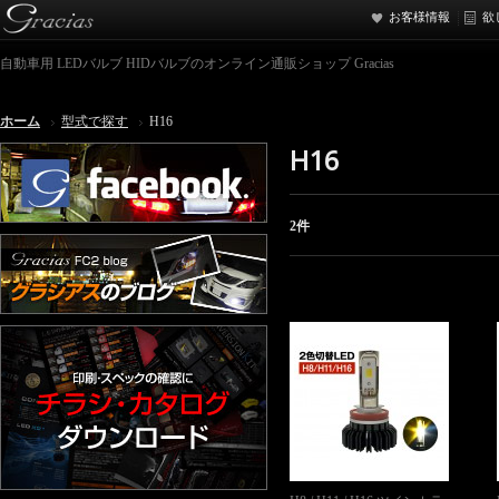
お客様情報
欲
自動車用 LEDバルブ HIDバルブのオンライン通販ショップ Gracias
ホーム
型式で探す
H16
H16
2件