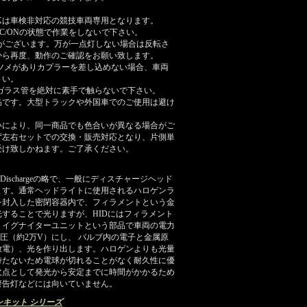
/12000Kは車検非対応の競技車両専用となります。
C/ONの状態で作業をしないで下さい。
極性がございます。万が一点灯しない場合は反転さ
から再度、動作のご確認をお願い致します。
ツメがありカプラーを差し込めない場合、車両
さい。
ガラス管を絶対に素手で触らないで下さい。
商品です。大型トラックや外国車でのご使用は避け
いにより、同一商品でも色合いが異なる場合がご
ず左右セットでの交換・販売対応となり、片側単
受け致しかねます。ご了承ください。
nsity Dischargeの略で、一般にディスチャージヘッド
ます。通常ヘッドライトに使用されるハロゲンラ
を封入した密閉容器内で、フィラメントという金
することで光りますが、HIDにはフィラメント
・イグナイターユニットという部品で車両の電力
電圧（約2万V）にし、 バルブ内の電子と金属原
放電）、光を作り出します。ハロゲンよりも光量
持たないため電球が切れることがなく耐久性に優
欠点として発光から安定までに時間がかかるため
警告灯などには向いていません。
ョンキット シリーズ