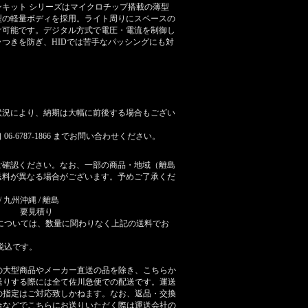
ョンキット シリーズはマイクロチップ搭載の薄型
型の軽量ボディを採用。ライト周りにスペースの
け可能です。デジタル方式で電圧・電流を制御し
つきを防ぎ、HIDでは苦手なパッシングにも対
状況により、納期は大幅に前後する場合もござい
6-6787-1866 までお問い合わせください。
ご確認ください。なお、一部の商品・地域（離島
送料が異なる場合がございます。予めご了承くだ
/ 九州
沖縄 / 離島
要見積り
については、数量に関わりなく上記の送料でお
税込です。
の大型商品やメーカー直送の品を除き、こちらか
送りする際には全て佐川急便での配送です。運送
の指定はご対応致しかねます。なお、返品・交換
合などでこちらにお送りいただく際は運送会社の