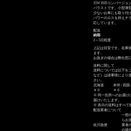
35W HIDコンバージ
バラストです。小型薄
少ないお車にも取り付
パワーのロスを抑えチラ
応しています。
配送
納期
2～5日程度
上記は目安です。在庫
ます。
お急ぎの場合は弊社窓口 0
送料に関して
送料については以下を
など）は諸事情により
さい。
北海道
本州 / 四国 
￥ 0
￥ 0
※ 同一住所へのお届け
届けいたします。
※ 表示の送料はすべて
配送業者について
一部
らお
佐川急便
業者
の場