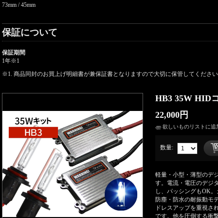
73mm / 45mm
保証について
保証期間
1年
※1
※1. 商品同封のお買上げ明細書が兼保証書となりますので大切に保管してくださ
HB3 35W HI
22,000円
欲しいものリストに追
数量:
軽量・小型・薄型のデ
す。電流・電圧のデジ
し、パッシングもOK
防塵・防水の耐振動モ
ドレスアップを重視され
です。他を圧倒する衝