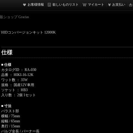
お客様情報
欲しいものリスト
マイカート
お支払い
ョップ Gracias
5W HIDコンバージョンキット 12000K
仕様
■ 仕様
カタログID ： RA-030
品番 ： HIKI-16-12K
ワット数 ： 35W
規格 ： 国産12V車用
ソケット ： HB3
入り数 ： 2個 1セット
■ 寸法
バラスト部
横幅 / 75mm
縦幅 / 65mm
奥行 / 15mm
バルブ全長 / バーナー長