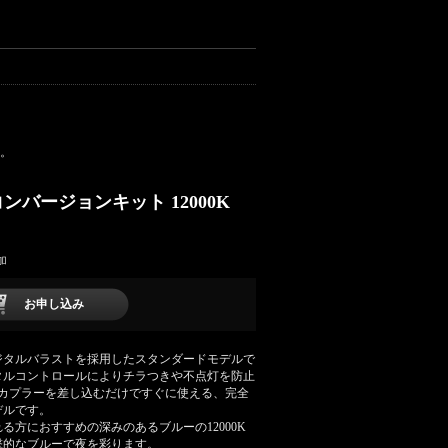
い。
Dコンバージョンキット 12000K
加
お申し込み
ジタルバラストを採用したスタンダードモデルで
タルコントロールによりチラつきや不点灯を防止
。カプラーを差し込むだけですぐに使える、完全
デルです。
る方におすすめの深みのあるブルーの12000K
撃的なブルーで夜を彩ります。