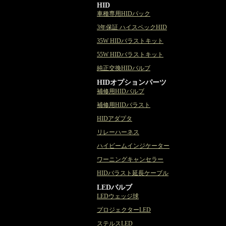
HID
車種専用HIDパック
3年保証 ハイスペックHID
35W HIDバラストキット
55W HIDバラストキット
純正交換HIDバルブ
HIDオプションパーツ
補修用HIDバルブ
補修用HIDバラスト
HIDアダプタ
リレーハーネス
ハイビームインジケーター
ワーニングキャンセラー
HIDバラスト延長ケーブル
LEDバルブ
LEDウェッジ球
プロジェクターLED
ステルスLED