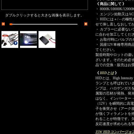
《 商品に関して 》
・
8000K/10000K
・
エンジン始動又はAC
ダブルクリックすると大きな画像を表示します。
・ HIDには＋/－の
せて挿し直しなおして
・ カプラーに必要ない
に合わせ加工してくだ
・ お取付時にバルブの
・ 国産12V車種専用
てください。
製造時期やロットの違
ざいます。そのため必
品での交換・販売はお
《
HIDとは
》
HIDとは、High Inte
ランプとも呼ばれてい
ンプは、ハロゲンガス
属製の芯材が発熱、発光
はなく、インバーター
（12V）を瞬間的に高
子を衝突させ（アーク
が強くフィラメントを
れることが特徴です。
反応速度が求められる
35W HIDコンバージ