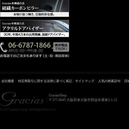
会社概要
特定商取引に関する法律に基づく表記
サイトマップ
人気の検索語句
詳
GraciasShop
〒577-0045 大阪府東大阪市西堤本通東2-1-12
© 2013 gracias-shop. All Rights Reserved.