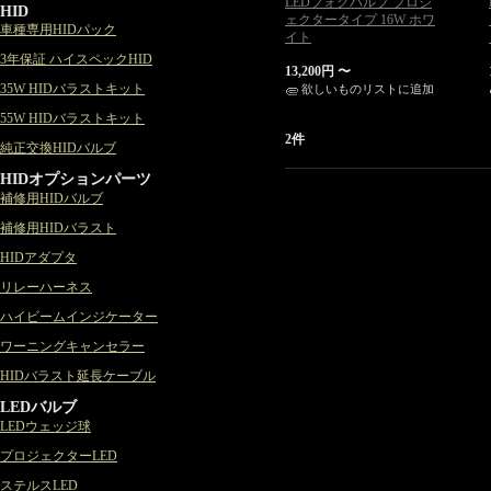
LEDフォグバルブ プロジ
HID
ェクタータイプ 16W ホワ
車種専用HIDパック
イト
3年保証 ハイスペックHID
13,200円
〜
35W HIDバラストキット
欲しいものリストに追加
55W HIDバラストキット
2件
純正交換HIDバルブ
HIDオプションパーツ
補修用HIDバルブ
補修用HIDバラスト
HIDアダプタ
リレーハーネス
ハイビームインジケーター
ワーニングキャンセラー
HIDバラスト延長ケーブル
LEDバルブ
LEDウェッジ球
プロジェクターLED
ステルスLED