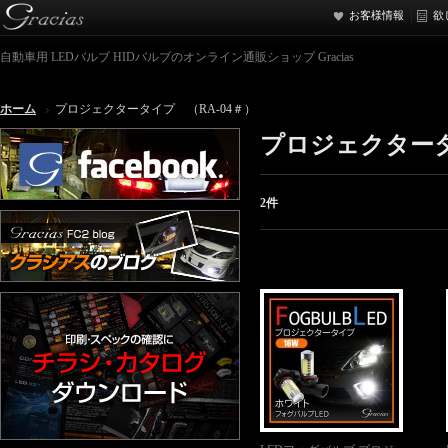
お客様情報
欲
自動車用 LEDバルブ HIDバルブのオンライン通販ショップ Gracias
ホーム
プロジェクタータイプ （RA-04＃）
プロジェクタータ
2件