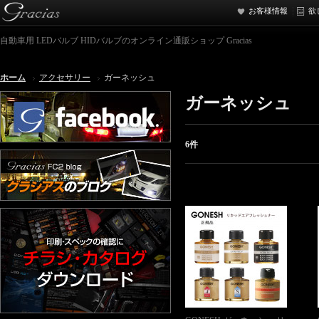
お客様情報
欲
自動車用 LEDバルブ HIDバルブのオンライン通販ショップ Gracias
ホーム
アクセサリー
ガーネッシュ
ガーネッシュ
6件