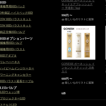
GONESH ガーネッシュ リ
HID
キッドエアフレッシュナ
車種専用HIDパック
ー 芳香剤 74ml
3年保証 ハイスペックHID
990円
〜
35W HIDバラストキット
欲しいものリストに追加
55W HIDバラストキット
純正交換HIDバルブ
HIDオプションパーツ
補修用HIDバルブ
補修用HIDバラスト
HIDアダプタ
リレーハーネス
GONESH ガーネッシュ イ
ンセンス スティック 20本
ハイビームインジケーター
入り
ワーニングキャンセラー
660円
〜
HIDバラスト延長ケーブル
欲しいものリストに追加
LEDバルブ
LEDウェッジ球
6件
プロジェクターLED
ステルスLED