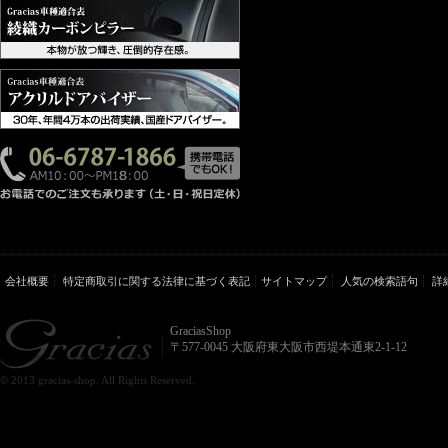
会社概要
特定商取引に関する法律に基づく表記
サイトマップ
人気の検索語句
詳
GraciasShop
〒577-0045 大阪府東大阪市西堤本通東2-1-12
© 2013 gracias-shop. All Rights Reserved.