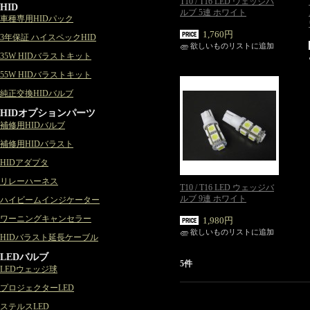
T10 / T16 LED ウェッジバ
HID
ルブ 5連 ホワイト
車種専用HIDパック
1,760円
3年保証 ハイスペックHID
欲しいものリストに追加
35W HIDバラストキット
55W HIDバラストキット
純正交換HIDバルブ
HIDオプションパーツ
補修用HIDバルブ
補修用HIDバラスト
HIDアダプタ
リレーハーネス
T10 / T16 LED ウェッジバ
ルブ 9連 ホワイト
ハイビームインジケーター
ワーニングキャンセラー
1,980円
欲しいものリストに追加
HIDバラスト延長ケーブル
LEDバルブ
5件
LEDウェッジ球
プロジェクターLED
ステルスLED