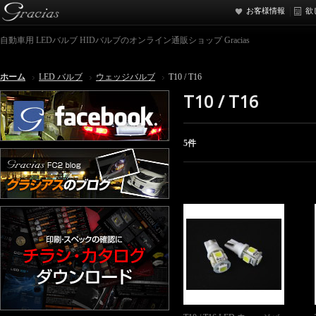
お客様情報
欲
自動車用 LEDバルブ HIDバルブのオンライン通販ショップ Gracias
ホーム
LED バルブ
ウェッジバルブ
T10 / T16
T10 / T16
5件