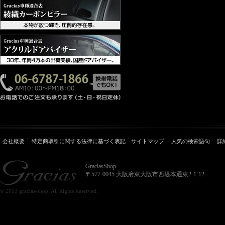
会社概要
特定商取引に関する法律に基づく表記
サイトマップ
人気の検索語句
詳
GraciasShop
〒577-0045 大阪府東大阪市西堤本通東2-1-12
© 2013 gracias-shop. All Rights Reserved.