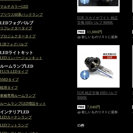
マルチカラーLED
プリウス60系バックランプ
D2R スカイホワイト 純正
LEDフォグバルブ
交換 HIDバルブ 8000K
リフレクタータイプ
11,880円
プロジェクタータイプ
欲しいものリストに追加
L1Bフォグバルブ
LEDライトキット
LEDコンバージョンキット
ルームランプLED
FLUX-LEDタイプ
SMDタイプ
枕球タイプ
D2R 純正交換 HIDバルブ
車種専用ルームランプ
8000K
ルームランプLED増設キット
7,040円
インテリアLED
欲しいものリストに追加
LEDカーテシランプ
LEDフットランプ
15件