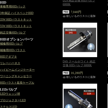
D2S 純正交換 HIDバルブ
HID
6000K
車種専用HIDパック
7,040円
3年保証 ハイスペックHID
欲しいものリストに追加
35W HIDバラストキット
55W HIDバラストキット
純正交換HIDバルブ
HIDオプションパーツ
補修用HIDバルブ
補修用HIDバラスト
HIDアダプタ
D4S クールホワイト 純正
リレーハーネス
交換 HIDバルブ 6000K
ハイビームインジケーター
16,280円
ワーニングキャンセラー
欲しいものリストに追加
HIDバラスト延長ケーブル
LEDバルブ
LEDウェッジ球
プロジェクターLED
ステルスLED