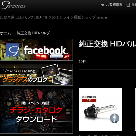
お客様情報
欲
自動車用 LEDバルブ HIDバルブのオンライン通販ショップ Gracias
ホーム
純正交換 HIDバルブ
純正交換 HIDバ
15件