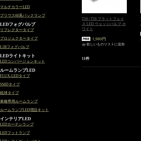
マルチカラーLED
プリウス60系バックランプ
T10 / T16 フラットフェイ
LEDフォグバルブ
ス LED ウェッジバルブ ホ
ワイト
リフレクタータイプ
プロジェクタータイプ
1,980円
欲しいものリストに追加
L1Bフォグバルブ
LEDライトキット
11件
LEDコンバージョンキット
ルームランプLED
FLUX-LEDタイプ
SMDタイプ
枕球タイプ
車種専用ルームランプ
ルームランプLED増設キット
インテリアLED
LEDカーテシランプ
LEDフットランプ