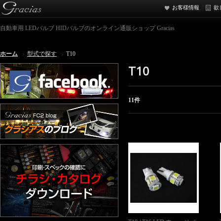
お客様情報
欲
自動車用 LEDバルブ HIDバルブのオンライン通販ショップ Gracias
ホーム
型式で探す
T10
T10
11件