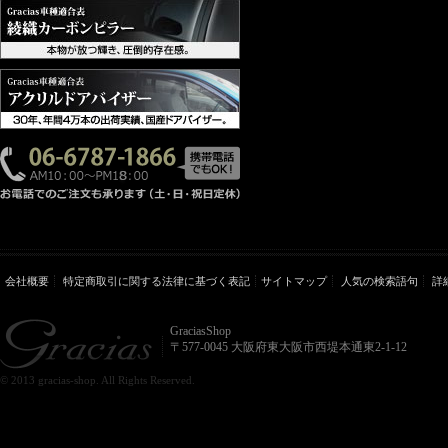
会社概要
特定商取引に関する法律に基づく表記
サイトマップ
人気の検索語句
詳
GraciasShop
〒577-0045 大阪府東大阪市西堤本通東2-1-12
© 2013 gracias-shop. All Rights Reserved.