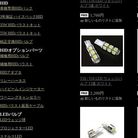
T10 / T16 LED ウェッジバ
HID
ルブ 5連 ホワイト
車種専用HIDパック
1,760円
3年保証 ハイスペックHID
欲しいものリストに追加
35W HIDバラストキット
55W HIDバラストキット
純正交換HIDバルブ
HIDオプションパーツ
補修用HIDバルブ
補修用HIDバラスト
HIDアダプタ
T10 / T16 LED ウェッジバ
リレーハーネス
ルブ 13連 ホワイト
ハイビームインジケーター
2,200円
ワーニングキャンセラー
欲しいものリストに追加
HIDバラスト延長ケーブル
LEDバルブ
LEDウェッジ球
プロジェクターLED
ステルスLED