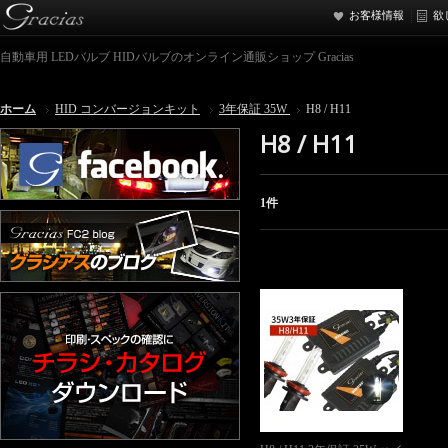
お客様情報
欲
自動車用 LEDバルブ HIDバルブのオンライン通販ショップ Gracias
ホーム
HID コンバージョンキット
3年保証 35W
H8 / H11
H8 / H11
1件