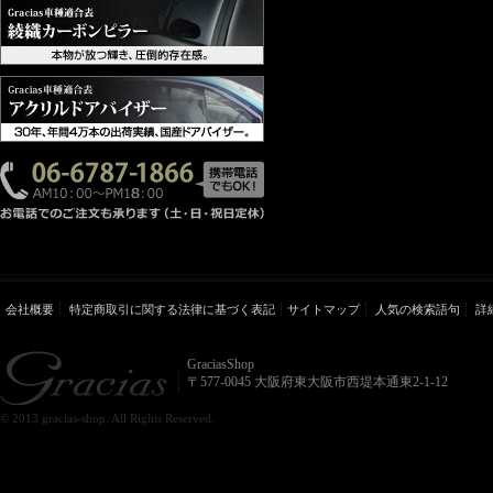
会社概要
特定商取引に関する法律に基づく表記
サイトマップ
人気の検索語句
詳
GraciasShop
〒577-0045 大阪府東大阪市西堤本通東2-1-12
© 2013 gracias-shop. All Rights Reserved.