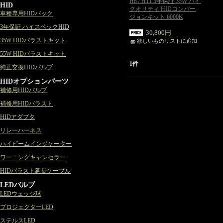
H8 / H11 3年保証 35W ハイ
HID
クオリティ HIDコンバー
車種専用HIDパック
ジョンキット 6000K
3年保証 ハイスペックHID
30,800円
35W HIDバラストキット
欲しいものリストに追加
55W HIDバラストキット
1件
純正交換HIDバルブ
HIDオプションパーツ
補修用HIDバルブ
補修用HIDバラスト
HIDアダプタ
リレーハーネス
ハイビームインジケーター
ワーニングキャンセラー
HIDバラスト延長ケーブル
LEDバルブ
LEDウェッジ球
プロジェクターLED
ステルスLED