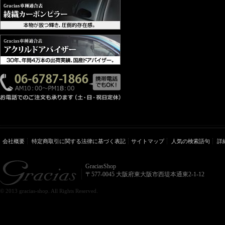
会社概要
特定商取引に関する法律に基づく表記
サイトマップ
人気の検索語句
詳
GraciasShop
〒577-0045 大阪府東大阪市西堤本通東2-1-12
© 2013 gracias-shop. All Rights Reserved.