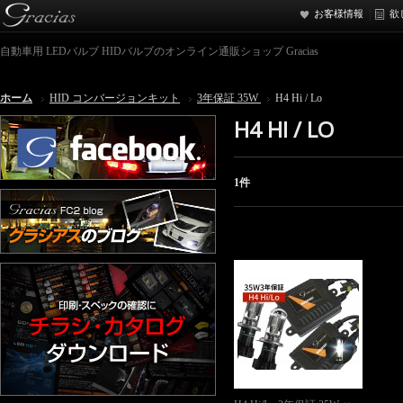
お客様情報
欲
自動車用 LEDバルブ HIDバルブのオンライン通販ショップ Gracias
ホーム
HID コンバージョンキット
3年保証 35W
H4 Hi / Lo
H4 HI / LO
1件