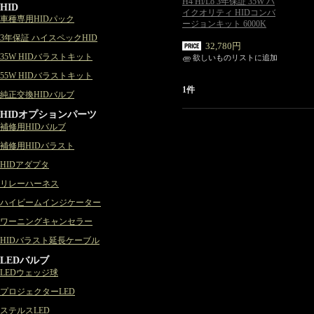
H4 Hi/Lo 3年保証 35W ハ
HID
イクオリティ HIDコンバ
車種専用HIDパック
ージョンキット 6000K
3年保証 ハイスペックHID
32,780円
35W HIDバラストキット
欲しいものリストに追加
55W HIDバラストキット
1件
純正交換HIDバルブ
HIDオプションパーツ
補修用HIDバルブ
補修用HIDバラスト
HIDアダプタ
リレーハーネス
ハイビームインジケーター
ワーニングキャンセラー
HIDバラスト延長ケーブル
LEDバルブ
LEDウェッジ球
プロジェクターLED
ステルスLED