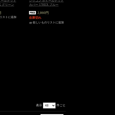
イールナット
シリコン ホイールナット
EX グリーン
カバー 17HEX ブルー
円
2,860円
リストに追加
在庫切れ
欲しいものリストに追加
表示
件ごと