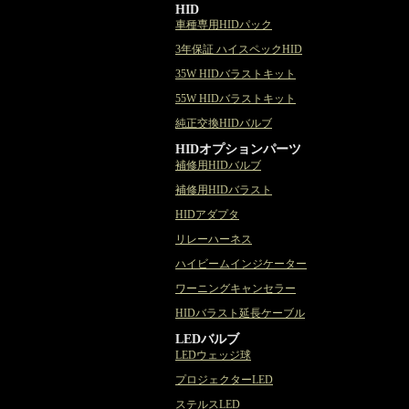
HID
車種専用HIDパック
3年保証 ハイスペックHID
35W HIDバラストキット
55W HIDバラストキット
純正交換HIDバルブ
HIDオプションパーツ
補修用HIDバルブ
補修用HIDバラスト
HIDアダプタ
リレーハーネス
ハイビームインジケーター
ワーニングキャンセラー
HIDバラスト延長ケーブル
LEDバルブ
LEDウェッジ球
プロジェクターLED
ステルスLED