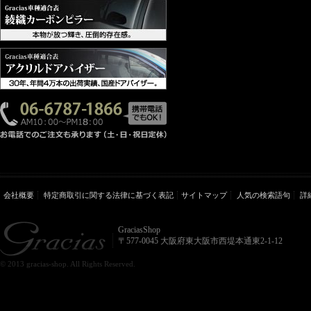
会社概要
特定商取引に関する法律に基づく表記
サイトマップ
人気の検索語句
詳
GraciasShop
〒577-0045 大阪府東大阪市西堤本通東2-1-12
© 2013 gracias-shop. All Rights Reserved.