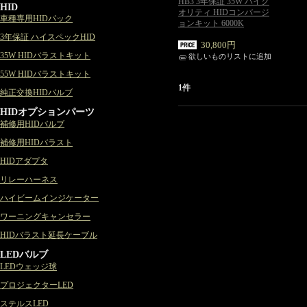
HB3 3年保証 35W ハイク
HID
オリティ HIDコンバージ
車種専用HIDパック
ョンキット 6000K
3年保証 ハイスペックHID
30,800円
35W HIDバラストキット
欲しいものリストに追加
55W HIDバラストキット
1件
純正交換HIDバルブ
HIDオプションパーツ
補修用HIDバルブ
補修用HIDバラスト
HIDアダプタ
リレーハーネス
ハイビームインジケーター
ワーニングキャンセラー
HIDバラスト延長ケーブル
LEDバルブ
LEDウェッジ球
プロジェクターLED
ステルスLED