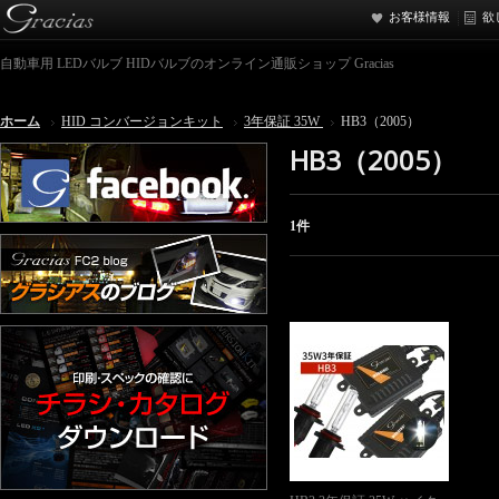
お客様情報
欲
自動車用 LEDバルブ HIDバルブのオンライン通販ショップ Gracias
ホーム
HID コンバージョンキット
3年保証 35W
HB3（2005）
HB3（2005）
1件