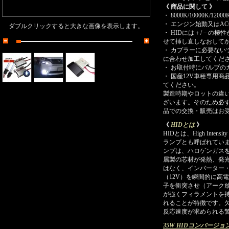
《 商品に関して 》
・
8000K/10000K
・
エンジン始動又はAC
ダブルクリックすると大きな画像を表示します。
・ HIDには＋/－の
せて挿し直しなおして
・ カプラーに必要ない
に合わせ加工してくだ
・ お取付時にバルブの
・ 国産12V車種専用
てください。
製造時期やロットの違
ざいます。そのため必
品での交換・販売はお
《
HIDとは
》
HIDとは、High Inte
ランプとも呼ばれてい
ンプは、ハロゲンガス
属製の芯材が発熱、発光
はなく、インバーター
（12V）を瞬間的に高
子を衝突させ（アーク
が強くフィラメントを
れることが特徴です。
反応速度が求められる
35W HIDコンバージ