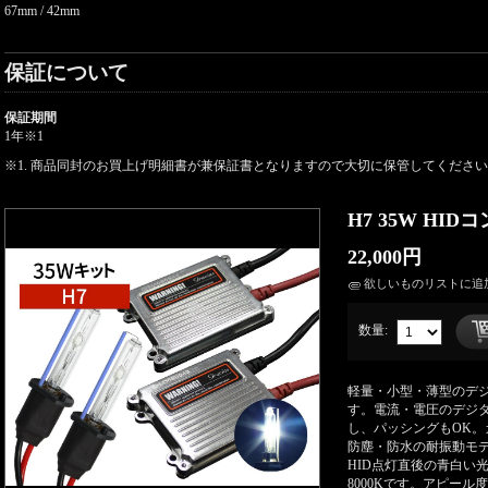
67mm / 42mm
保証について
保証期間
1年
※1
※1. 商品同封のお買上げ明細書が兼保証書となりますので大切に保管してくださ
H7 35W HI
22,000円
欲しいものリストに追
数量:
軽量・小型・薄型のデ
す。電流・電圧のデジ
し、パッシングもOK
防塵・防水の耐振動モ
HID点灯直後の青白い
8000Kです。アピー