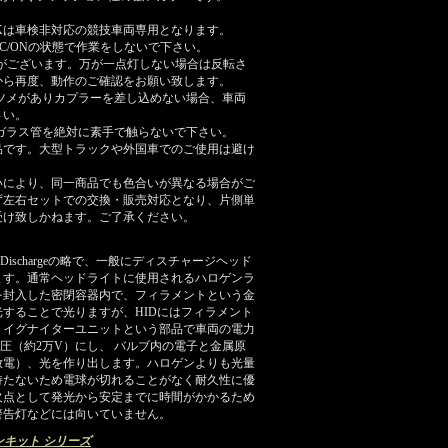
/12000Kは車検非対応の競技車両専用となります。
C/ONの状態で作業をしないで下さい。
極性がございます。万が一点灯しない場合は反転さ
から再度、動作のご確認をお願い致します。
ツメがありカプラーを差し込めない場合、車両
さい。
ガラス管を絶対に素手で触らないで下さい。
商品です。大型トラックや外国車でのご使用は避け
いにより、同一商品でも色合いが異なる場合がご
ず左右セットでの交換・販売対応となり、片側単
受け致しかねます。ご了承ください。
nsity Dischargeの略で、一般にディスチャージヘッド
ます。通常ヘッドライトに使用されるハロゲンラ
を封入した密閉容器内で、フィラメントという金
することで光りますが、HIDにはフィラメント
・イグナイターユニットという部品で車両の電力
電圧（約2万V）にし、 バルブ内の電子と金属原
放電）、光を作り出します。ハロゲンよりも光量
持たないため電球が切れることがなく耐久性に優
欠点として発光から安定までに時間がかかるため
警告灯などには向いていません。
ョンキット シリーズ