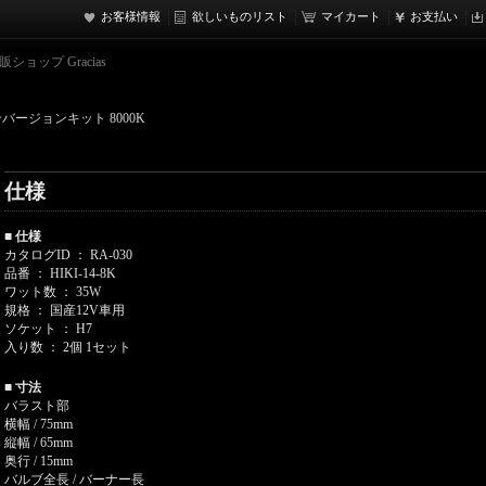
お客様情報
欲しいものリスト
マイカート
お支払い
ョップ Gracias
コンバージョンキット 8000K
仕様
■ 仕様
カタログID ： RA-030
品番 ： HIKI-14-8K
ワット数 ： 35W
規格 ： 国産12V車用
ソケット ： H7
入り数 ： 2個 1セット
■ 寸法
バラスト部
横幅 / 75mm
縦幅 / 65mm
奥行 / 15mm
バルブ全長 / バーナー長