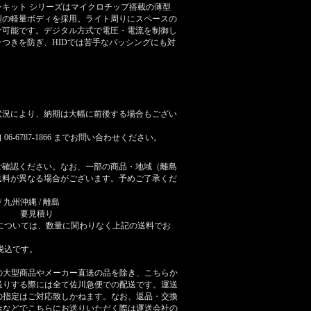
ョンキット シリーズはマイクロチップ搭載の薄型
型の軽量ボディを採用。ライト周りにスペースの
け可能です。デジタル方式で電圧・電流を制御し
つきを防ぎ、HIDでは苦手なパッシングにも対
状況により、納期は大幅に前後する場合もござい
6-6787-1866 までお問い合わせください。
ご確認ください。なお、一部の商品・地域（離島
送料が異なる場合がございます。予めご了承くだ
/ 九州
沖縄 / 離島
要見積り
については、数量に関わりなく上記の送料でお
税込です。
の大型商品やメーカー直送の品を除き、こちらか
送りする際には全て佐川急便での配送です。運送
の指定はご対応致しかねます。なお、返品・交換
合などでこちらにお送りいただく際は運送会社の