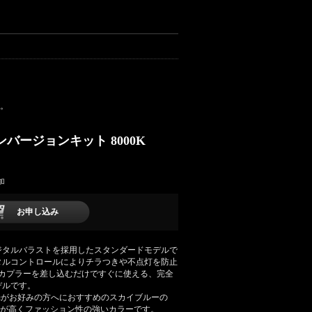
い。
Dコンバージョンキット 8000K
加
お申し込み
ジタルバラストを採用したスタンダードモデルで
タルコントロールによりチラつきや不点灯を防止
。カプラーを差し込むだけですぐに使える、完全
デルです。
光がお好みの方へにおすすめのスカイブルーの
ル度が高くファッション性の強いカラーです。