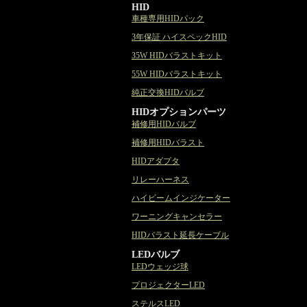
HID
車種専用HIDパック
3年保証 ハイスペックHID
35W HIDバラストキット
55W HIDバラストキット
純正交換HIDバルブ
HIDオプションパーツ
補修用HIDバルブ
補修用HIDバラスト
HIDアダプタ
リレーハーネス
ハイビームインジケーター
ワーニングキャンセラー
HIDバラスト延長ケーブル
LEDバルブ
LEDウェッジ球
プロジェクターLED
ステルスLED