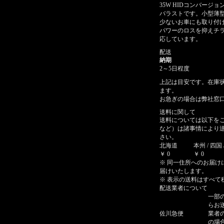
35W HIDコンバージ
バラストです。小型薄
少ないお車にも取り付
パワーのロスを抑えチラ
応しています。
配送
納期
2～5日程度
上記は目安です。在庫
ます。
お急ぎの場合は弊社窓口 0
送料に関して
送料については以下を
など）は諸事情により
さい。
北海道
本州 / 四国 
￥ 0
￥ 0
※ 同一住所へのお届け
届けいたします。
※ 表示の送料はすべて
配送業者について
一部
らお
佐川急便
業者
の場