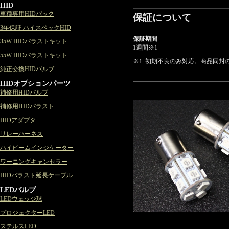
HID
車種専用HIDパック
保証について
3年保証 ハイスペックHID
保証期間
35W HIDバラストキット
1週間
※1
55W HIDバラストキット
※1. 初期不良のみ対応。商品同
純正交換HIDバルブ
HIDオプションパーツ
補修用HIDバルブ
補修用HIDバラスト
HIDアダプタ
リレーハーネス
ハイビームインジケーター
ワーニングキャンセラー
HIDバラスト延長ケーブル
LEDバルブ
LEDウェッジ球
プロジェクターLED
ステルスLED