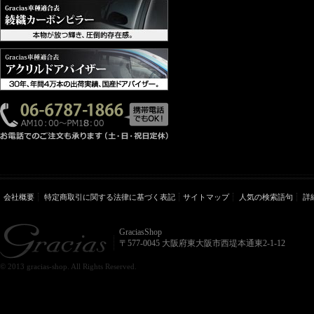
会社概要
特定商取引に関する法律に基づく表記
サイトマップ
人気の検索語句
詳
GraciasShop
〒577-0045 大阪府東大阪市西堤本通東2-1-12
© 2013 gracias-shop. All Rights Reserved.