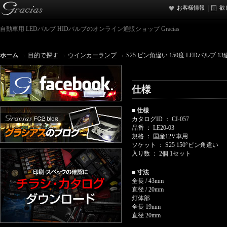
お客様情報
欲
自動車用 LEDバルブ HIDバルブのオンライン通販ショップ Gracias
ホーム
目的で探す
ウインカーランプ
S25 ピン角違い 150度 LEDバルブ 1
仕様
■ 仕様
カタログID ： CI-057
品番 ： LE20-03
規格 ： 国産12V車用
ソケット ： S25 150°ピン角違い
入り数 ： 2個 1セット
■ 寸法
全長 / 43mm
直径 / 20mm
灯体部
全長 19mm
直径 20mm