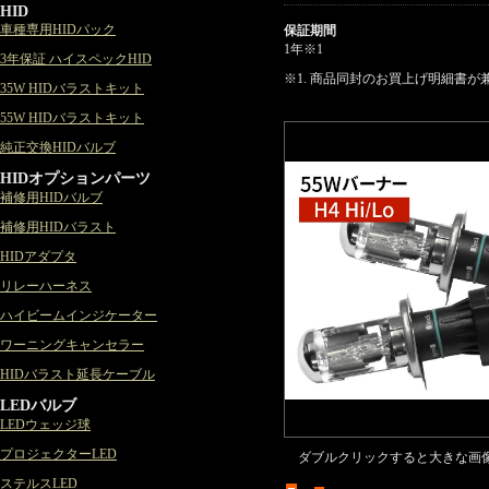
HID
車種専用HIDパック
保証期間
1年
※1
3年保証 ハイスペックHID
※1. 商品同封のお買上げ明細書
35W HIDバラストキット
55W HIDバラストキット
純正交換HIDバルブ
HIDオプションパーツ
補修用HIDバルブ
補修用HIDバラスト
HIDアダプタ
リレーハーネス
ハイビームインジケーター
ワーニングキャンセラー
HIDバラスト延長ケーブル
LEDバルブ
LEDウェッジ球
プロジェクターLED
ダブルクリックすると大きな画
ステルスLED