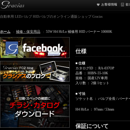
お客様情報
欲
自動車用 LEDバルブ HIDバルブのオンライン通販ショップ Gracias
ホーム
補修・保安用品
55W H4 Hi/Lo 補修用 HID バーナー 10000K
仕様
■ 仕様
カタログID ： RA-037OP
品番 ： HIBN-55-10K
規格 ： 国産12V車用
入り数 ： 2個 1セット
■ 寸法
ソケット名 ： バルブ全長 / バーナ
H4 Hi/Lo ： 97mm / 53mm
保証について