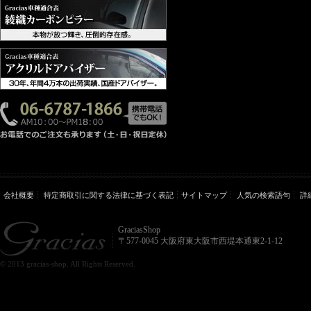
会社概要
特定商取引に関する法律に基づく表記
サイトマップ
人気の検索語句
詳
GraciasShop
〒577-0045 大阪府東大阪市西堤本通東2-1-12
© 2013 gracias-shop. All Rights Reserved.