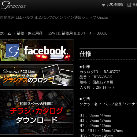
お客様情報
欲
自動車用 LEDバルブ HIDバルブのオンライン通販ショップ Gracias
ホーム
補修・保安用品
55W H1 補修用 HID バーナー 3000K
仕様
■ 仕様
カタログID ： RA-037OP
品番 ： HIBN-05-3K
規格 ： 国産12V車用
入り数 ： 2個 1セット
■ 寸法
ソケット名 ： バルブ全長 / バーナ
H1 ： 69mm / 47mm
H3 ： 57mm / 37mm
H7 ： 67mm / 42mm
H8 / H11 ： 75mm / 42mm
HB3 ： 73mm / 45mm