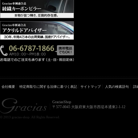
会社概要
特定商取引に関する法律に基づく表記
サイトマップ
人気の検索語句
詳
GraciasShop
〒577-0045 大阪府東大阪市西堤本通東2-1-12
© 2013 gracias-shop. All Rights Reserved.