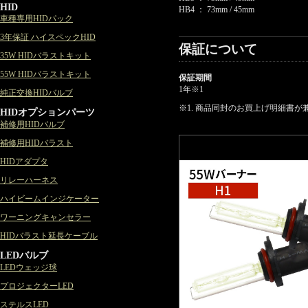
HID
HB4 ： 73mm / 45mm
車種専用HIDパック
3年保証 ハイスペックHID
保証について
35W HIDバラストキット
55W HIDバラストキット
保証期間
1年
※1
純正交換HIDバルブ
※1. 商品同封のお買上げ明細書
HIDオプションパーツ
補修用HIDバルブ
補修用HIDバラスト
HIDアダプタ
リレーハーネス
ハイビームインジケーター
ワーニングキャンセラー
HIDバラスト延長ケーブル
LEDバルブ
LEDウェッジ球
プロジェクターLED
ステルスLED