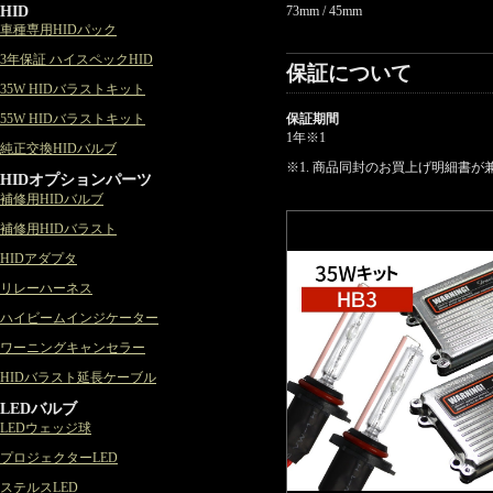
HID
73mm / 45mm
車種専用HIDパック
3年保証 ハイスペックHID
保証について
35W HIDバラストキット
55W HIDバラストキット
保証期間
1年
※1
純正交換HIDバルブ
※1. 商品同封のお買上げ明細書
HIDオプションパーツ
補修用HIDバルブ
補修用HIDバラスト
HIDアダプタ
リレーハーネス
ハイビームインジケーター
ワーニングキャンセラー
HIDバラスト延長ケーブル
LEDバルブ
LEDウェッジ球
プロジェクターLED
ステルスLED