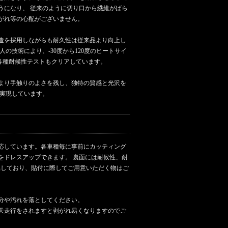
うになり、 従来のように切り口から繊維がばら
がれ等の心配がございません。
造を採用しながらも耐久性は従来品より向上し
人の技術により、-30度から120度のヒートサイ
ぶ各種耐候性テストもクリアしています。
より手触りのよさを残し、独特の質感と光沢を
も実現しています。
応しています。各車種毎に事前にカッティング
をドレスアップできます。 裏面には耐候性、耐
属しており、貼付に際してご用意いただく物はご
分や汚れを落としてください。
雨天走行をされますと剥がれ易くなりますのでご