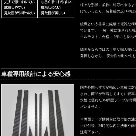
様々な形状に柔軟に対応出来るよ
けていったり、装着後の反りやは
綾織という非常に繊細で複雑な構
ています。 一枚一枚に施された職
クルテストに合格。 5年にも及
純国産ならではの丁寧な職人技に
発揮しながら、 安全性や耐久性
車種専用設計による安心感
国内外問わず大変幅広い車種に対
され、商品が到着してすぐに愛車
水性に優れた3M両面テープが付
ざいません。
※両面テープ貼付前に取付部の油
※貼付後、24時間以内に洗車や
注意下さい。