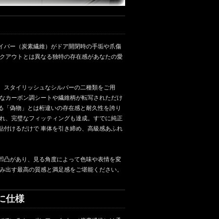
イバー（炭素繊維）がドア開閉時の手垢や爪傷
ックアウトとは異なる独特の存在感があなたの愛
、スタイリッシュなシルバーの二種類をご用
うなカーボン調シートや繊維柄が転写されただけ
る「偽物」とは桁違いの存在感と耐久性を誇り
され、完璧なフィッティングも達成。すでに純正
貼付けるだけで 車体を引き締め、高級感あふれ
凹凸があり、見る角度によって色味や表情を変
生み出す最高の質感と満足感をご堪能ください。
に仕様