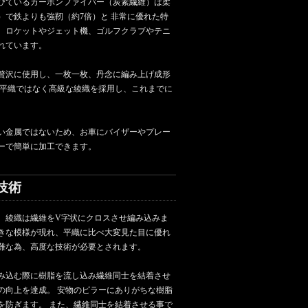
びているカーボンファイバー（炭素繊維）は柔
）で鉄よりも強靭（約7倍）と 非常に優れた特
、ロケットやジェット機、ゴルフクラブやテニ
れています。
贅沢に使用し、一枚一枚、丹念に編み上げ成形
な平織ではなく高級な綾織を採用し、これまでに
い金属ではないため、お車にバイザーやプレー
ーで簡単に加工できます。
技術
、綾織は繊維をV字状にクロスさせ編み込みま
きな模様が現れ、平織に比べ大変見た目に優れ
難な為、高度な技術が必要とされます。
み込む際に樹脂を流し込み繊維同士を結着させ
の向上を達成。 安物のピラーにありがちな樹脂
を防ぎます。 また、繊維同士を結着させる事で