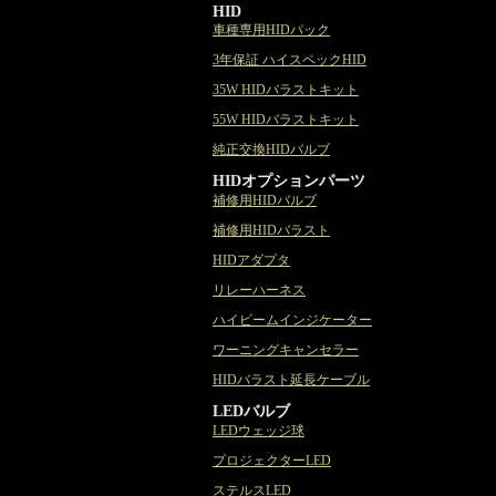
HID
車種専用HIDパック
3年保証 ハイスペックHID
35W HIDバラストキット
55W HIDバラストキット
純正交換HIDバルブ
HIDオプションパーツ
補修用HIDバルブ
補修用HIDバラスト
HIDアダプタ
リレーハーネス
ハイビームインジケーター
ワーニングキャンセラー
HIDバラスト延長ケーブル
LEDバルブ
LEDウェッジ球
プロジェクターLED
ステルスLED