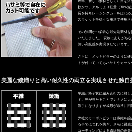
近年、新しい素材として注目を浴
軟かつ、アルミより軽量（30％減
長を持ちレーシングカーをはじめ
スラケット等様々な用途で使用さ
その強靭かつ柔軟な最先端素材を
いたしました。 安物にありがち
無い高級感を実現させています。
さらに、メッキピラーのように硬
トが付いていてもハサミやカッタ
美麗な綾織りと高い耐久性の両立を実現させた独自
平織が格子状に編み込むのに対し
す。光が当たることでナナメに大
派手になりますが成形が非常に困
弊社のカーボンピラーは繊維を編
る事でほつれを防ぎ、さらに質感
コーティングによる繊維感の喪失