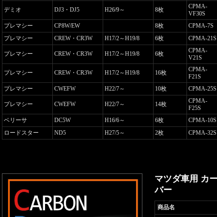
CPMA-
デミオ
DJ3・DJ5
H26/9～
8枚
VF30S
プレマシー
CP8W/EW
8枚
CPMA-7S
プレマシー
CREW・CR3W
H17/2～H19/8
6枚
CPMA-21S
CPMA-
プレマシー
CREW・CR3W
H17/2～H19/8
6枚
V21S
CPMA-
プレマシー
CREW・CR3W
H17/2～H19/8
16枚
F21S
プレマシー
CWEFW
H22/7～
10枚
CPMA-25S
CPMA-
プレマシー
CWEFW
H22/7～
14枚
F25S
ベリーサ
DC5W
H16/6～
6枚
CPMA-10S
ロードスター
ND5
H27/5～
2枚
CPMA-32S
マツダ車用 カ
バー
商品名