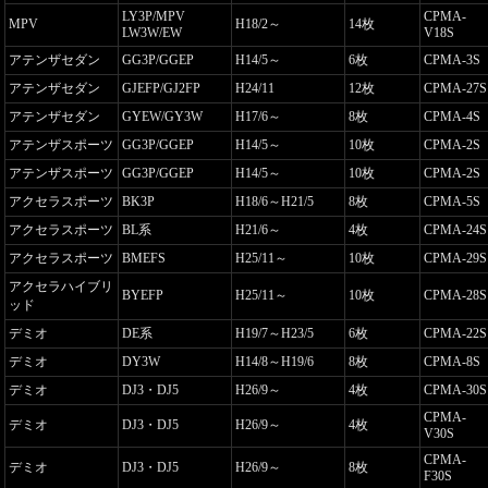
LY3P/MPV
CPMA-
MPV
H18/2～
14枚
LW3W/EW
V18S
アテンザセダン
GG3P/GGEP
H14/5～
6枚
CPMA-3S
アテンザセダン
GJEFP/GJ2FP
H24/11
12枚
CPMA-27S
アテンザセダン
GYEW/GY3W
H17/6～
8枚
CPMA-4S
アテンザスポーツ
GG3P/GGEP
H14/5～
10枚
CPMA-2S
アテンザスポーツ
GG3P/GGEP
H14/5～
10枚
CPMA-2S
アクセラスポーツ
BK3P
H18/6～H21/5
8枚
CPMA-5S
アクセラスポーツ
BL系
H21/6～
4枚
CPMA-24S
アクセラスポーツ
BMEFS
H25/11～
10枚
CPMA-29S
アクセラハイブリ
BYEFP
H25/11～
10枚
CPMA-28S
ッド
デミオ
DE系
H19/7～H23/5
6枚
CPMA-22S
デミオ
DY3W
H14/8～H19/6
8枚
CPMA-8S
デミオ
DJ3・DJ5
H26/9～
4枚
CPMA-30S
CPMA-
デミオ
DJ3・DJ5
H26/9～
4枚
V30S
CPMA-
デミオ
DJ3・DJ5
H26/9～
8枚
F30S