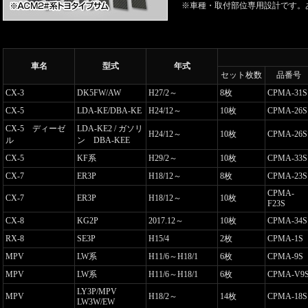
※車種・取付部位専用設計です。
車名
型式
年式
セット枚数
品番号
CX-3
DK5FW/AW
H27/2～
8枚
CPMA-31S
CX-5
LDA-KE/DBA-KE
H24/12～
10枚
CPMA-26S
CX-5 ディーゼ
LDA-KE2 / ガソリ
H24/12～
10枚
CPMA-26S
ル
ン DBA-KEE
CX-5
KF系
H29/2～
10枚
CPMA-33S
CX-7
ER3P
H18/12～
8枚
CPMA-23S
CPMA-
CX-7
ER3P
H18/12～
10枚
F23S
CX-8
KG2P
2017.12～
10枚
CPMA-34S
RX-8
SE3P
H15/4
2枚
CPMA-1S
MPV
LW系
H11/6～H18/1
6枚
CPMA-9S
MPV
LW系
H11/6～H18/1
6枚
CPMA-V9
LY3P/MPV
MPV
H18/2～
14枚
CPMA-18S
LW3W/EW