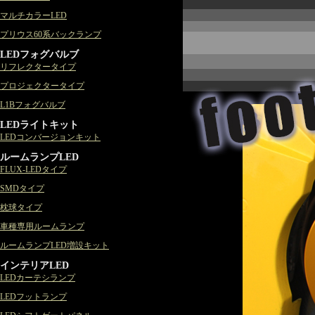
マルチカラーLED
プリウス60系バックランプ
LEDフォグバルブ
リフレクタータイプ
プロジェクタータイプ
L1Bフォグバルブ
LEDライトキット
LEDコンバージョンキット
ルームランプLED
FLUX-LEDタイプ
SMDタイプ
枕球タイプ
車種専用ルームランプ
ルームランプLED増設キット
インテリアLED
LEDカーテシランプ
LEDフットランプ