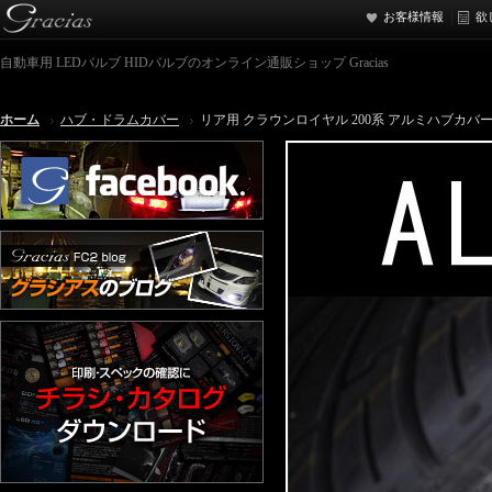
お客様情報
欲
自動車用 LEDバルブ HIDバルブのオンライン通販ショップ Gracias
ホーム
ハブ・ドラムカバー
リア用 クラウンロイヤル 200系 アルミハブカバ