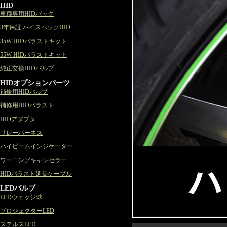
HID
車種専用HIDパック
3年保証 ハイスペックHID
35W HIDバラストキット
55W HIDバラストキット
純正交換HIDバルブ
HIDオプションパーツ
補修用HIDバルブ
補修用HIDバラスト
HIDアダプタ
リレーハーネス
ハイビームインジケーター
ワーニングキャンセラー
HIDバラスト延長ケーブル
LEDバルブ
LEDウェッジ球
プロジェクターLED
ステルスLED